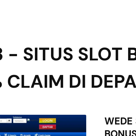
 - SITUS SLOT 
 CLAIM DI DEP
WEDE 
BONUS